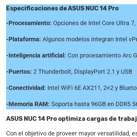
Especificaciones de ASUS NUC 14 Pro
-Procesamiento:
Opciones de Intel Core Ultra 7,
-Plataforma:
Algunos modelos integran Intel vP
-Inteligencia artificial:
Con procesamiento Arc G
-Puertos:
2 Thunderbolt, DisplayPort 2.1 y USB
-Conectividad:
Intel WiFi 6E AX211, 2×2 y Blueto
-Memoria RAM:
Soporta hasta 96GB en DDR5 
ASUS NUC 14 Pro optimiza cargas de trabajo 
Con el objetivo de proveer mayor versatilidad, e