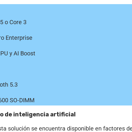
 5 o Core 3
ro Enterprise
PU y AI Boost
oth 5.3
5600 SO-DIMM
de inteligencia artificial
sta solución se encuentra disponible en factores d