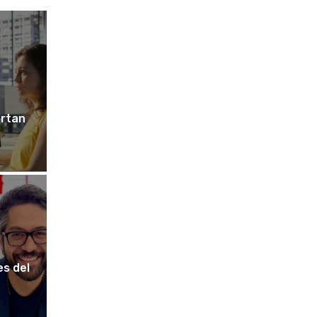
ortan
es del