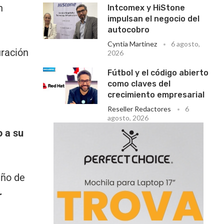
n
Intcomex y HiStone
impulsan el negocio del
autocobro
Cyntia Martinez
6 agosto,
uración
2026
Fútbol y el código abierto
como claves del
crecimiento empresarial
Reseller Redactores
6
agosto, 2026
o a su
eño de
r