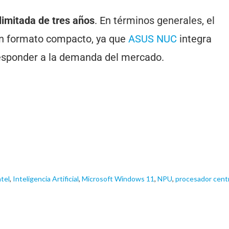
limitada de tres años
. En términos generales, el
en formato compacto, ya que
ASUS NUC
integra
a responder a la demanda del mercado.
ntel
,
Inteligencia Artificial
,
Microsoft Windows 11
,
NPU
,
procesador centr