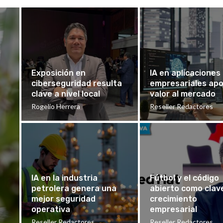
Exposición en
IA en aplicaciones
ciberseguridad resulta
empresariales ap
clave a nivel local
valor al mercado
Rogelio Herrera
Reseller Redactores
IA en la industria
Fútbol y el código
petrolera genera una
abierto como clav
mejor seguridad
crecimiento
operativa
empresarial
Reseller Redactores
Reseller Redactores