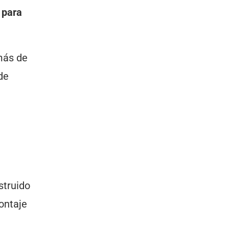
 para
más de
de
struido
ontaje