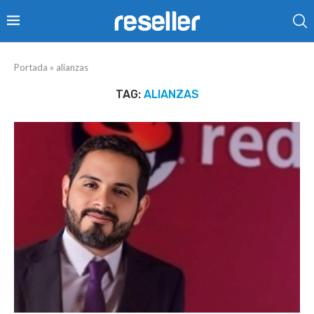
Portada
»
alianzas
TAG:
ALIANZAS