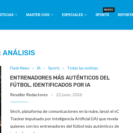
NUEVO
OTICIAS
MASTER CIOS
ESPECIALES
SPORTS
REPORTA
:
ANÁLISIS
Flash News
IA
Sports
Todas las noticias
ENTRENADORES MÁS AUTÉNTICOS DEL
FÚTBOL, IDENTIFICADOS POR IA
Reseller Redactores
22 junio, 2026
Sinch, plataforma de comunicaciones en la nube, lanzó el xC
Tracker impulsado por Inteligencia Artificial (IA) que revela
quienes son los entrenadores del fútbol más auténticos de