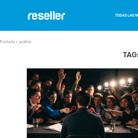
TODAS LAS N
Portada
»
análisis
TAG