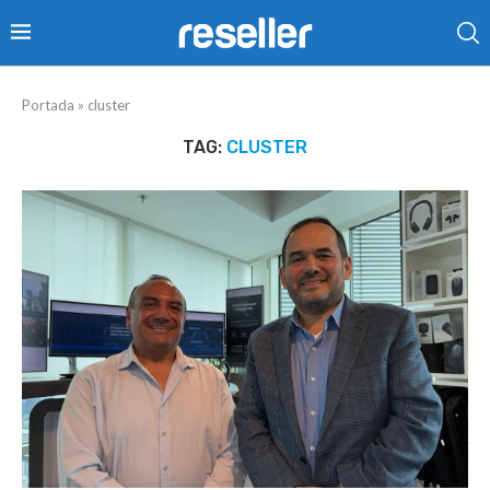
Portada
»
cluster
TAG:
CLUSTER