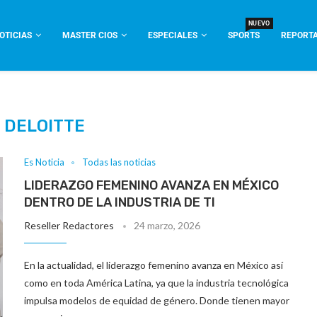
NUEVO
OTICIAS
MASTER CIOS
ESPECIALES
SPORTS
REPORTA
:
DELOITTE
Es Noticia
Todas las noticias
LIDERAZGO FEMENINO AVANZA EN MÉXICO
DENTRO DE LA INDUSTRIA DE TI
Reseller Redactores
24 marzo, 2026
En la actualidad, el liderazgo femenino avanza en México así
como en toda América Latina, ya que la industria tecnológica
impulsa modelos de equidad de género. Donde tienen mayor