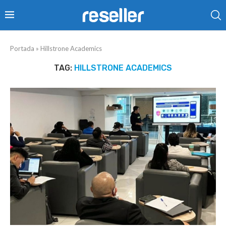
Portada
»
Hillstrone Academics
TAG:
HILLSTRONE ACADEMICS