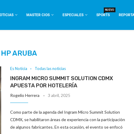
NUEVO
OTICIAS
MASTER CIOS
ESPECIALES
SPORTS
REPORTA
:
HP ARUBA
Es Noticia
Todas las noticias
INGRAM MICRO SUMMIT SOLUTION CDMX
APUESTA POR HOTELERÍA
Rogelio Herrera
3 abril, 2025
Como parte de la agenda del Ingram Micro Summit Solution
CDMX, se habilitaron áreas de experiencia con la participación
de algunos fabricantes. En esta ocasión, el evento se enfocó