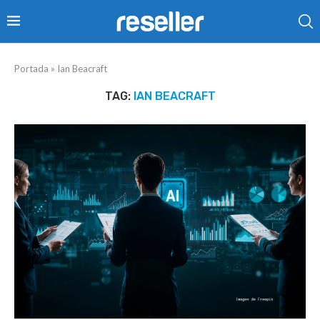
Portada
»
Ian Beacraft
TAG:
IAN BEACRAFT