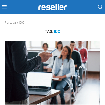
Portada
»
IDC
TAG:
IDC