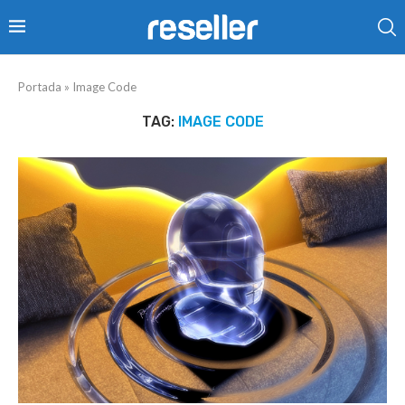
Portada
»
Image Code
TAG:
IMAGE CODE