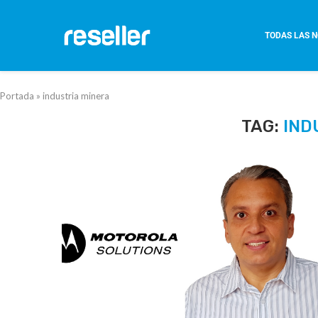
TODAS LAS N
Portada
»
industria minera
TAG:
IND