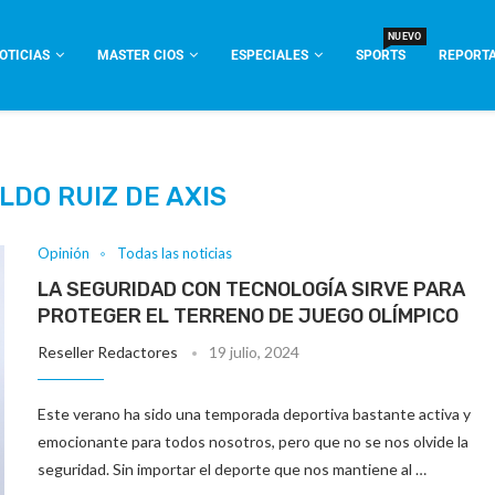
NUEVO
OTICIAS
MASTER CIOS
ESPECIALES
SPORTS
REPORTA
LDO RUIZ DE AXIS
Opinión
Todas las noticias
LA SEGURIDAD CON TECNOLOGÍA SIRVE PARA
PROTEGER EL TERRENO DE JUEGO OLÍMPICO
Reseller Redactores
19 julio, 2024
Este verano ha sido una temporada deportiva bastante activa y
emocionante para todos nosotros, pero que no se nos olvide la
seguridad. Sin importar el deporte que nos mantiene al …