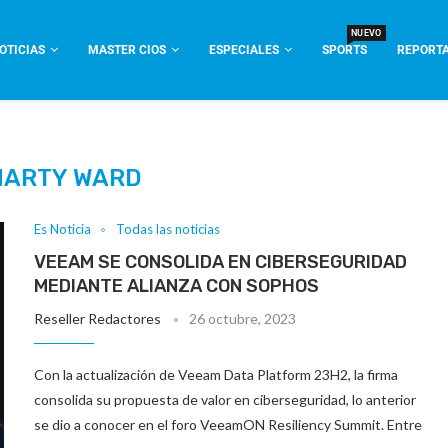
NUEVO
OTICIAS
MASTER CIOS
ESPECIALES
SPORTS
REPORTA
MARTY WARD
Es Noticia
Todas las noticias
VEEAM SE CONSOLIDA EN CIBERSEGURIDAD
MEDIANTE ALIANZA CON SOPHOS
Reseller Redactores
26 octubre, 2023
Con la actualización de Veeam Data Platform 23H2, la firma
consolida su propuesta de valor en ciberseguridad, lo anterior
se dio a conocer en el foro VeeamON Resiliency Summit. Entre