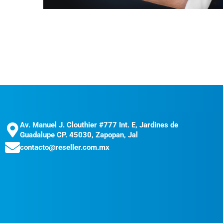
Av. Manuel J. Clouthier #777 Int. E, Jardines de
Guadalupe CP. 45030, Zapopan, Jal
contacto@reseller.com.mx