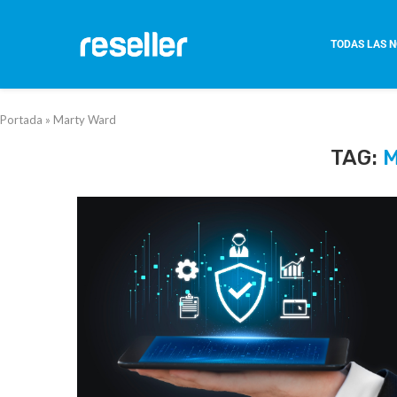
TODAS LAS N
Portada
»
Marty Ward
TAG: