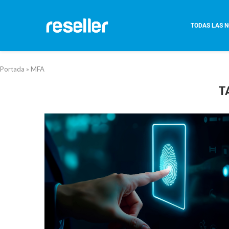
TODAS LAS N
Portada
»
MFA
T