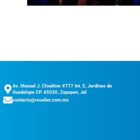
Av. Manuel J. Clouthier #777 Int. E, Jardines de
Guadalupe CP. 45030, Zapopan, Jal
contacto@reseller.com.mx