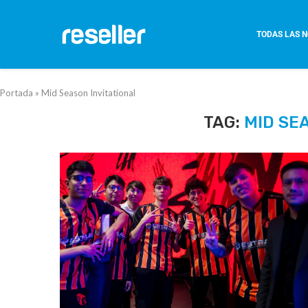
TODAS LAS N
Portada
»
Mid Season Invitational
TAG:
MID SE