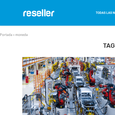
TODAS LAS N
Portada
»
moneda
TAG