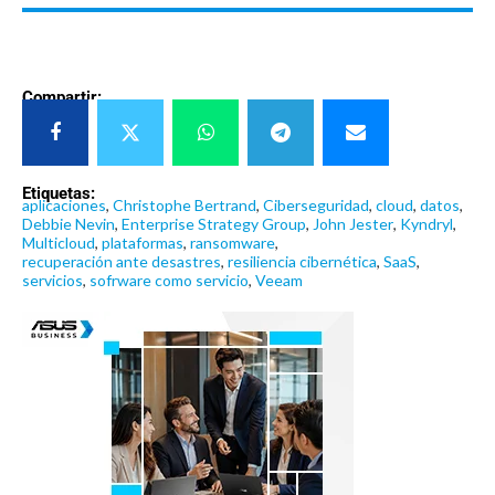
Compartir:
Etiquetas:
aplicaciones
,
Christophe Bertrand
,
Ciberseguridad
,
cloud
,
datos
,
Debbie Nevin
,
Enterprise Strategy Group
,
John Jester
,
Kyndryl
,
Multicloud
,
plataformas
,
ransomware
,
recuperación ante desastres
,
resiliencia cibernética
,
SaaS
,
servicios
,
sofrware como servicio
,
Veeam