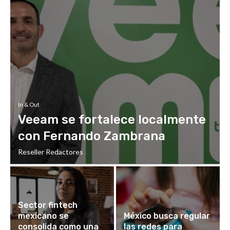
In & Out
Veeam se fortalece localmente
con Fernando Zambrana
Reseller Redactores
Sector fintech
mexicano se
México busca regular
consolida como una
las redes para