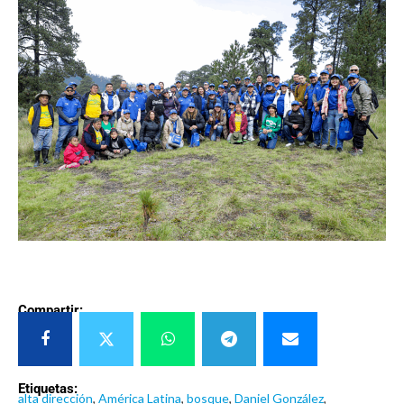
Compartir:
Etiquetas:
alta dirección
,
América Latina
,
bosque
,
Daniel González
,