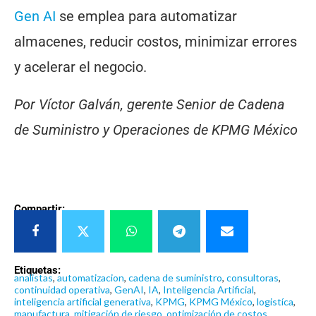
Gen AI
se emplea para automatizar
almacenes, reducir costos, minimizar errores
y acelerar el negocio.
Por Víctor Galván, gerente Senior de Cadena
de Suministro y Operaciones de KPMG México
Compartir:
Etiquetas:
analistas
,
automatizacion
,
cadena de suministro
,
consultoras
,
continuidad operativa
,
GenAI
,
IA
,
Inteligencia Artificial
,
inteligencia artificial generativa
,
KPMG
,
KPMG México
,
logistíca
,
manufactura
,
mitigación de riesgo
,
optimización de costos
,