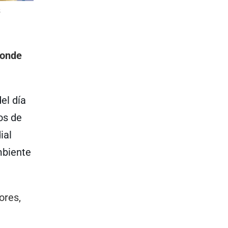
s
donde
el día
os de
ial
mbiente
ores,
n