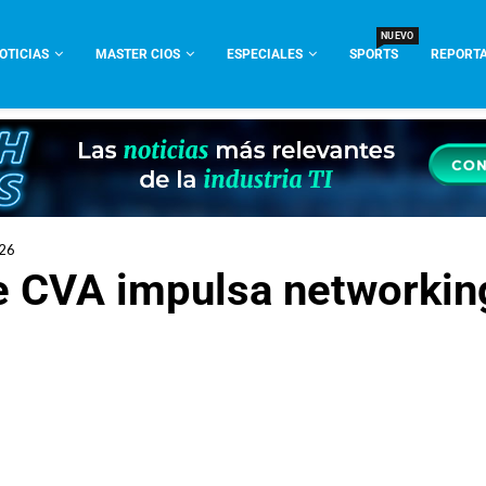
NUEVO
OTICIAS
MASTER CIOS
ESPECIALES
SPORTS
REPORTA
026
 CVA impulsa networkin