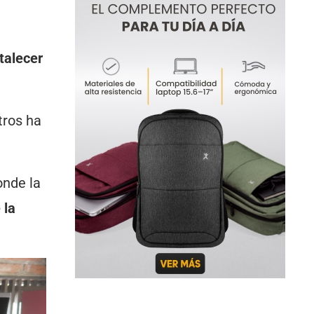
talecer
tros ha
onde la
 la