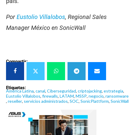
país.
Por
Eustolio Villalobos
, Regional Sales
Manager México en SonicWall
Compartir:
Etiquetas:
América Latina
,
canal
,
Ciberseguridad
,
criptojacking
,
estrategia
,
Eustolio Villalobos
,
firewalls
,
LATAM
,
MSSP
,
negocio
,
ransomware
,
reseller
,
servicios administrados
,
SOC
,
SonicPlattform
,
SonicWall