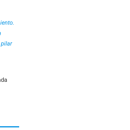
iento.
a
pilar
ada