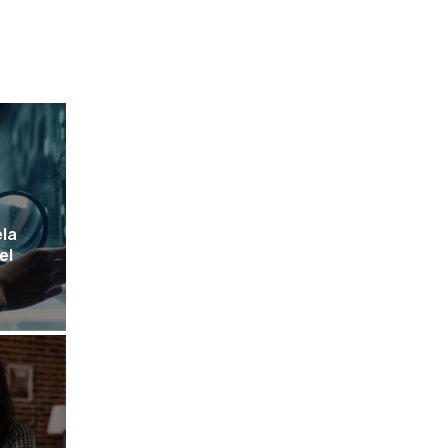
ela
el