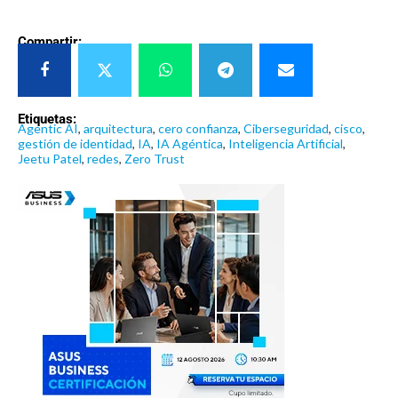
Compartir:
Etiquetas:
Agentic AI
,
arquitectura
,
cero confianza
,
Ciberseguridad
,
cisco
,
gestión de identidad
,
IA
,
IA Agéntica
,
Inteligencia Artificial
,
Jeetu Patel
,
redes
,
Zero Trust