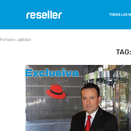
TODAS LAS N
Portada
»
agilidad
TAG