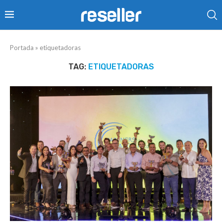
Portada
»
etiquetadoras
TAG:
ETIQUETADORAS