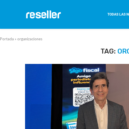
TODAS LAS N
Portada
»
organizaciones
TAG:
OR