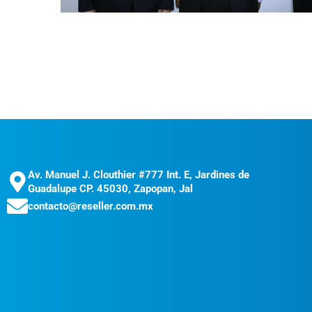
Av. Manuel J. Clouthier #777 Int. E, Jardines de
Guadalupe CP. 45030, Zapopan, Jal
contacto@reseller.com.mx