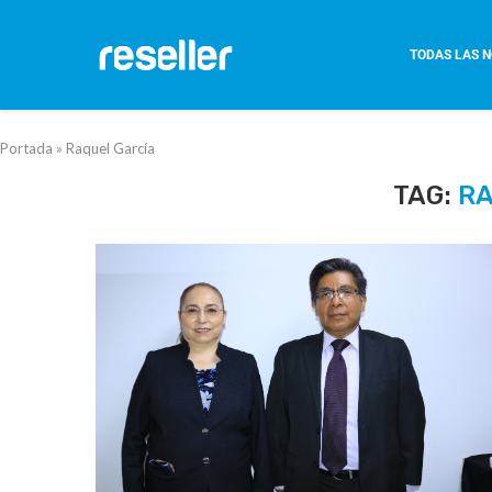
TODAS LAS N
Portada
»
Raquel García
TAG:
RA