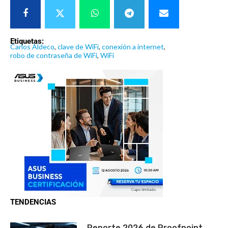
Etiquetas:
Carlos Aldeco
,
clave de WiFi
,
conexión a internet
,
robo de contraseña de WiFi
,
WiFi
TENDENCIAS
Reporte 2026 de Proofpoint