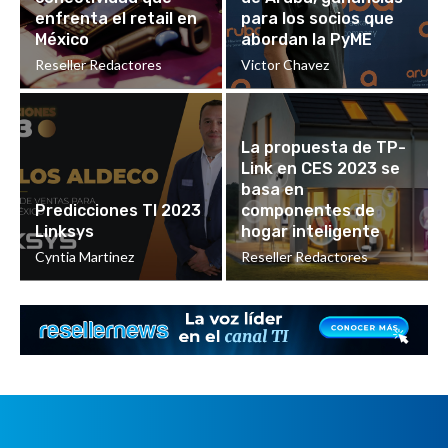
enfrenta el retail en
para los socios que
México
abordan la PyME
Reseller Redactores
Victor Chavez
La propuesta de TP-
Link en CES 2023 se
basa en
Predicciones TI 2023
componentes de
Linksys
hogar inteligente
Cyntia Martinez
Reseller Redactores