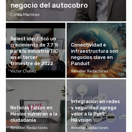
negocio del autocobro
Cyntia Martinez
Select identificó un
crecimiento de 7.7 %
Conectividad e
para la industria TIC
infraestructura son
en el tercer
negocios clave en
trimestre de 2022
Panduit
Victor Chavez
Reseller Redactores
Integración en redes
Noticias falsas en
y seguridad agrega
México vulneran a la
valor a la PyME:
ciudadanía
Hikvision
Reseller Redactores
Reseller Redactores