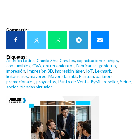
Compartir:
Etiquetas:
América Latina
,
Camila Shu
,
Canales
,
capacitaciones
,
chips
,
consumibles
,
CVA
,
entrenamientos
,
Fabricante
,
gobierno
,
impresión
,
Impresión 3D
,
impresión láser
,
IoT
,
Lexmark
,
licitaciones
,
mayoreo
,
Mayorista
,
mkt
,
Pantum
,
partners
,
promocionales
,
proyectos
,
Punto de Venta
,
PyME
,
reseller
,
Seine
,
socios
,
tiendas virtuales