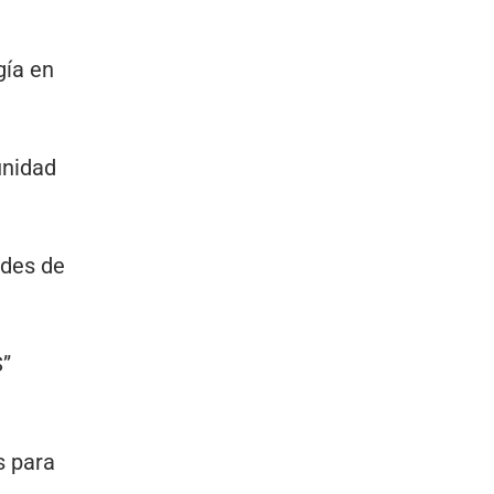
gía en
unidad
ades de
S”
s para