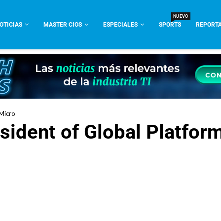
NUEVO
OTICIAS
MASTER CIOS
ESPECIALES
SPORTS
REPORTA
 Micro
sident of Global Platfor