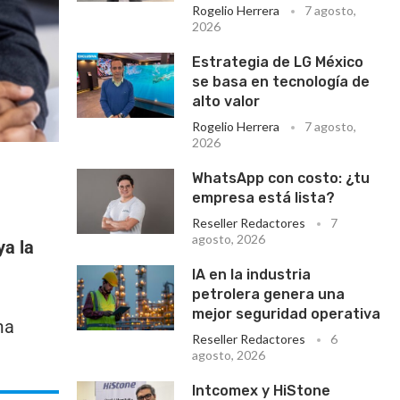
Rogelio Herrera
7 agosto,
2026
Estrategia de LG México
se basa en tecnología de
alto valor
Rogelio Herrera
7 agosto,
2026
WhatsApp con costo: ¿tu
empresa está lista?
Reseller Redactores
7
agosto, 2026
ya la
IA en la industria
petrolera genera una
mejor seguridad operativa
ma
Reseller Redactores
6
agosto, 2026
Intcomex y HiStone