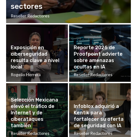
sectores
Reseller Redactores
Exposición en
Reporte 2026 de
ciberseguridad
Proofpoint advierte
resulta clave a nivel
sobre amenazas
local
ocultas en IA
Rogelio Herrera
Reseller Redactores
Selección Mexicana
elevó el tráfico de
Infoblox adquirió a
Internet y de
Kentik para
ciberataques
fortalecer su oferta
también
de seguridad con IA
Reseller Redactores
Reseller Redactores