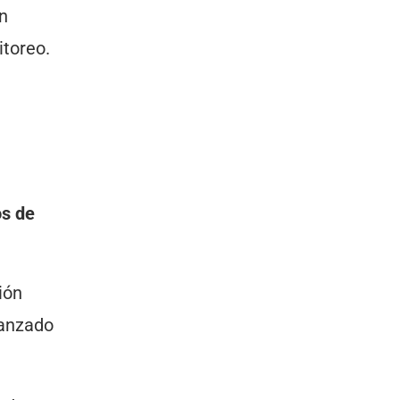
n
nitoreo.
os de
ión
vanzado