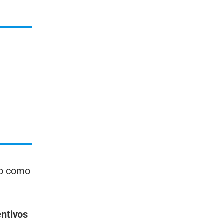
no como
entivos