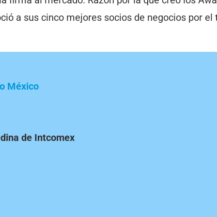
ció a sus cinco mejores socios de negocios por el 
ro México
dina de Intcomex