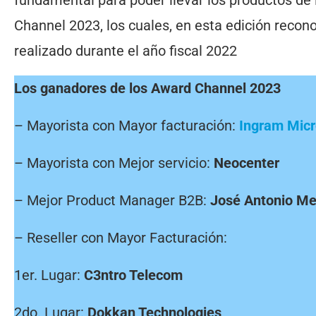
Channel 2023, los cuales, en esta edición recono
realizado durante el año fiscal 2022
Los ganadores de los Award Channel 2023
– Mayorista con Mayor facturación:
Ingram Mic
– Mayorista con Mejor servicio:
Neocenter
– Mejor Product Manager B2B:
José Antonio Me
– Reseller con Mayor Facturación:
1er. Lugar:
C3ntro Telecom
2do. Lugar:
Dokkan Technologies