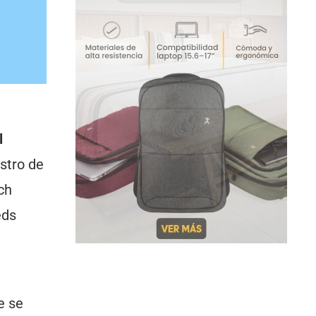
l
istro de
ch
eds
l
e se