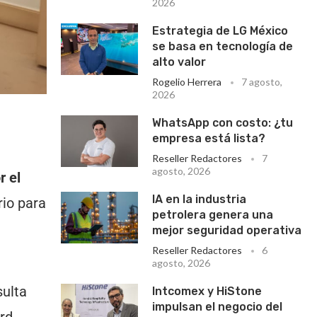
2026
Estrategia de LG México
se basa en tecnología de
alto valor
Rogelio Herrera
7 agosto,
2026
WhatsApp con costo: ¿tu
empresa está lista?
Reseller Redactores
7
agosto, 2026
r el
IA en la industria
io para
petrolera genera una
mejor seguridad operativa
Reseller Redactores
6
agosto, 2026
sulta
Intcomex y HiStone
impulsan el negocio del
rd