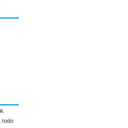
jo
,
, todo