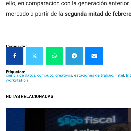
ello, en comparación con la generación anterior.
mercado a partir de la
segunda mitad de febrero
Compartir:
Etiquetas:
ciencia de datos
,
cómputo
,
creativos
,
estaciones de trabajo
,
Intel
,
In
workstation
NOTAS RELACIONADAS