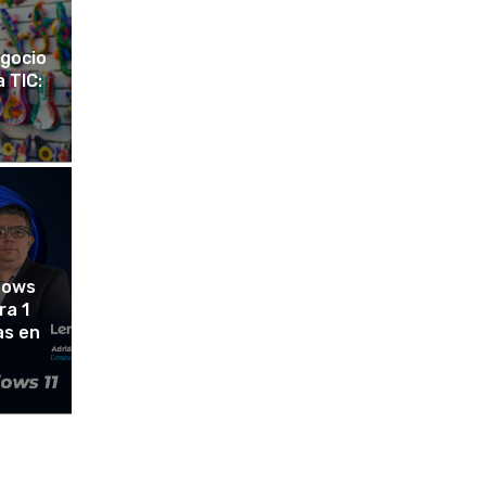
gocio
 TIC:
dows
ra 1
as en