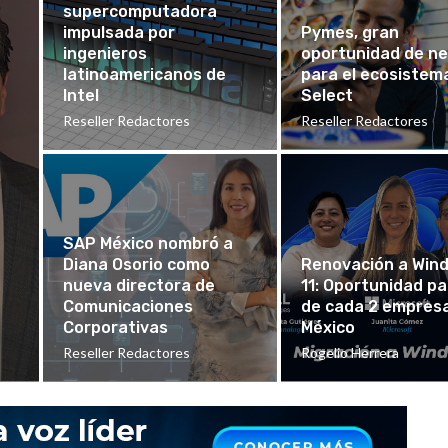
supercomputadora
impulsada por
Pymes, gran
ingenieros
oportunidad de ne
latinoamericanos de
para el ecosistema
Intel
Select
Reseller Redactores
Reseller Redactores
SAP México nombró a
Diana Osorio como
Renovación a Win
nueva directora de
11: Oportunidad pa
Comunicaciones
de cada 2 empres
Corporativas
México
Reseller Redactores
Rogelio Herrera