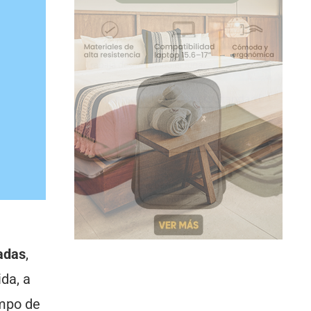
adas
,
da, a
empo de