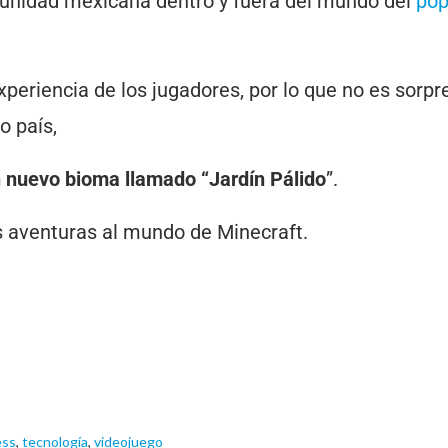
unidad mexicana dentro y fuera del mundo del
pop
xperiencia de los jugadores, por lo que no es sorp
o país,
n nuevo bioma llamado “Jardín Pálido
”.
s aventuras al mundo de Minecraft.
ess
,
tecnología
,
videojuego