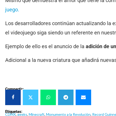
Mismo que demuestra el amor que tiene la com
juego.
Los desarrolladores continúan actualizando la e
el videojuego siga siendo un referente en nuestr
Ejemplo de ello es el anuncio de la
adición de u
Adicional a la nueva criatura que añadirá nueva
Compartir:
Etiquetas:
CDMX
,
geeks
,
Minecraft
,
Monumento a la Revolución
,
Record Guinn