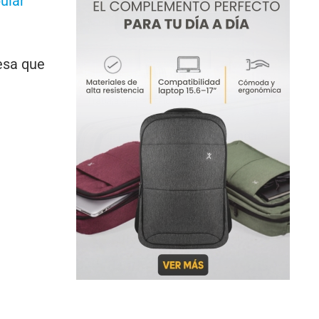
ular
resa que