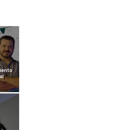
miento
al