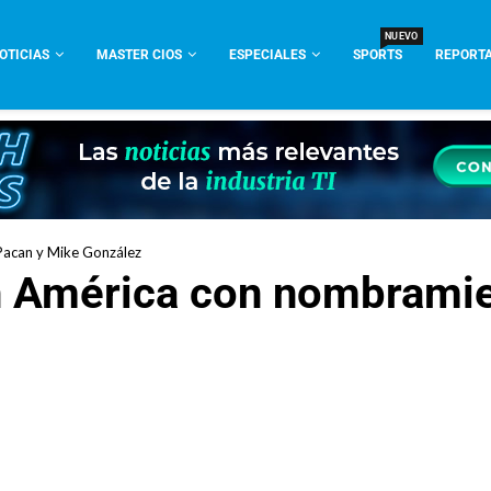
NUEVO
OTICIAS
MASTER CIOS
ESPECIALES
SPORTS
REPORTA
Pacan y Mike González
en América con nombrami