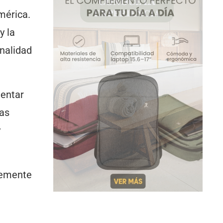
mérica.
y la
onalidad
mentar
las
y
temente