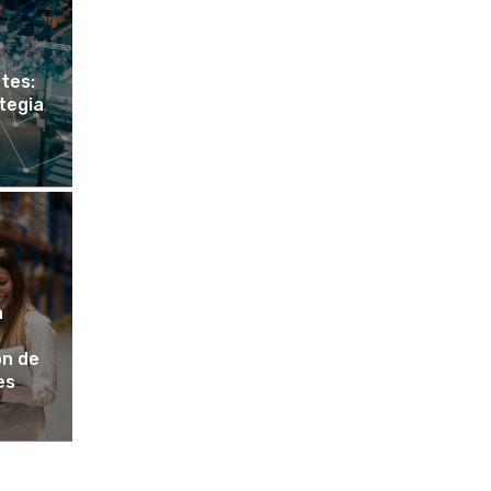
tes:
ategia
a
ón de
es