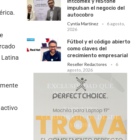
Intcomex y HiStone
impulsan el negocio del
érica.
autocobro
Cyntia Martinez
6 agosto,
2026
de
Fútbol y el código abierto
ercado
como claves del
crecimiento empresarial
 Latina
Reseller Redactores
6
agosto, 2026
ormente
 activo