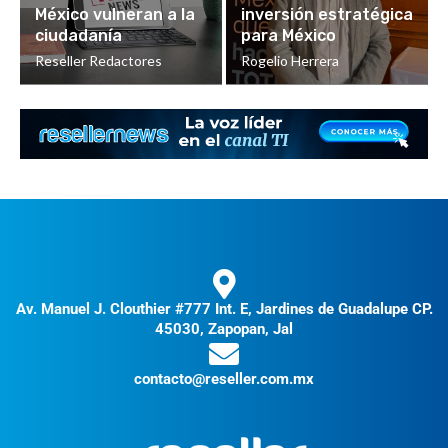
México vulneran a la
inversión estratégica
ciudadanía
para México
Reseller Redactores
Rogelio Herrera
Av. Manuel J. Clouthier #777 Int. E, Jardines de Guadalupe CP.
45030, Zapopan, Jal
contacto@reseller.com.mx