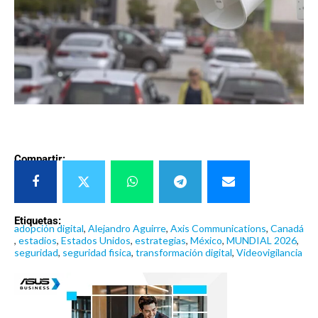
Compartir:
Etiquetas:
adopción digital
,
Alejandro Aguirre
,
Axis Communications
,
Canadá
,
estadios
,
Estados Unidos
,
estrategias
,
México
,
MUNDIAL 2026
,
seguridad
,
seguridad fisica
,
transformación digital
,
Videovigilancia