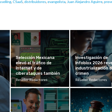
sselling
,
CSaaS
,
distribuidores
,
evangelista
,
Juan Alejandro Aguirre
,
prev
Selección Mexicana
Investigación de
elevó el tráfico de
Infoblox 2026 rev
Internet y de
industrialización d
ciberataques también
crimen
Reseller Redactores
Reseller Redactores