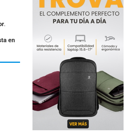
or
.
sta en