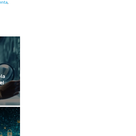
enta
,
ela
el