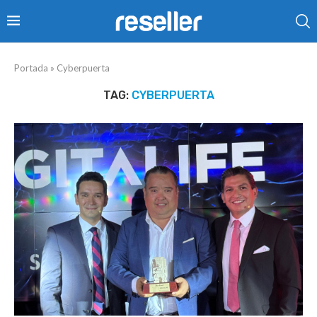
Portada
»
Cyberpuerta
TAG:
CYBERPUERTA