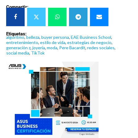
Compartir:
Etiquetas:
algoritmo
,
belleza
,
buyer persona
,
EAE Business School
,
entretenimiento
,
estilo de vida
,
estrategias de negocio
,
generación z
,
joyería
,
moda
,
Pere Bacardit
,
redes sociales
,
social media
,
TikTok