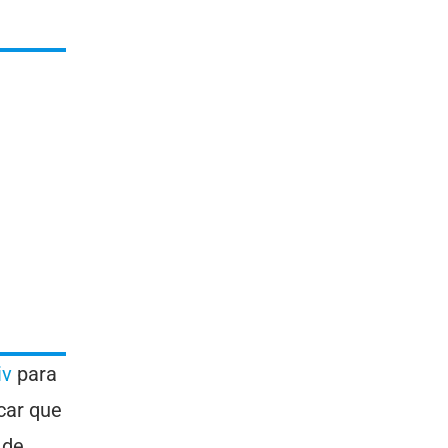
iv
para
car que
 de