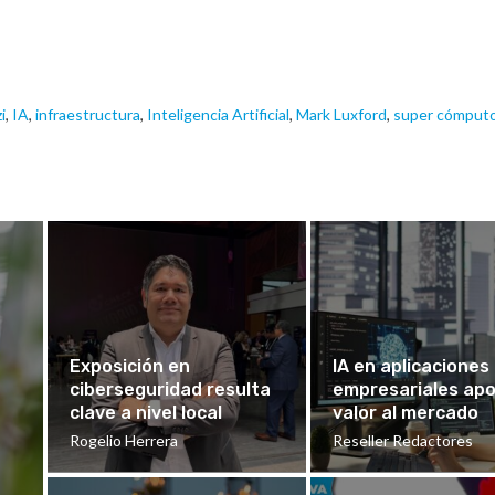
i
,
IA
,
infraestructura
,
Inteligencia Artificial
,
Mark Luxford
,
super cómput
Exposición en
IA en aplicaciones
ciberseguridad resulta
empresariales ap
clave a nivel local
valor al mercado
Rogelio Herrera
Reseller Redactores