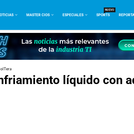
NUEVO
OTICIAS
MASTER CIOS
ESPECIALES
SPORTS
REPORTA
oolTera
nfriamiento líquido con 