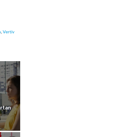
o
,
Vertiv
ortan