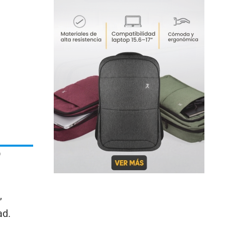
o
,
ad.