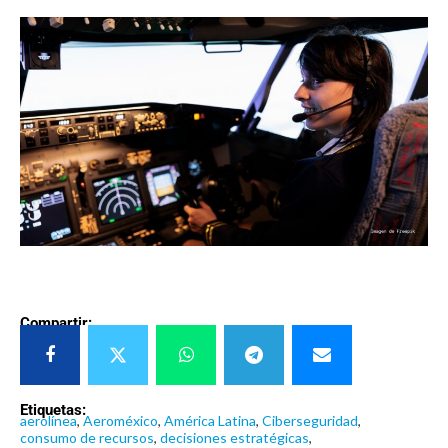
Compartir:
Etiquetas:
aerolínea
,
Aeroméxico
,
América Latina
,
Ciberseguridad
,
consumo de recursos
,
decisiones estratégicas
,