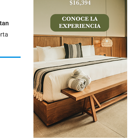
rtan
rta