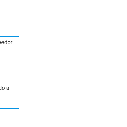
eedor
do a