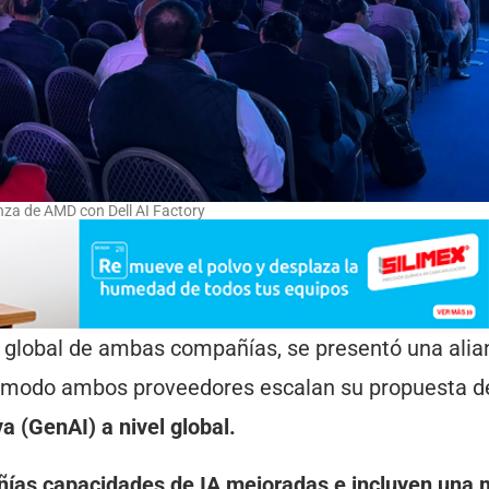
nza de AMD con Dell AI Factory
o global de ambas compañías, se presentó una alia
e modo ambos proveedores escalan su propuesta de
va (GenAI) a nivel global.
ñías capacidades de IA mejoradas e incluyen una 