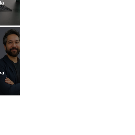
la
va