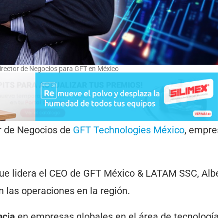
director de Negocios para GFT en México
or de Negocios de
GFT Technologies México
, empre
ue lidera el CEO de GFT México & LATAM SSC, Alb
 las operaciones en la región.
ncia
en empresas globales en el área de tecnología