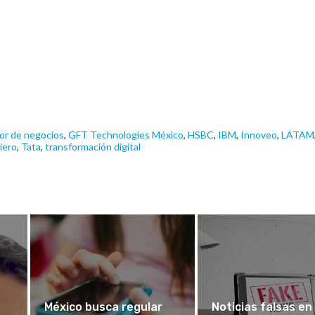
tor de negocios
,
GFT Technologies México
,
HSBC
,
IBM
,
Innoveo
,
LATAM
iero
,
Tata
,
transformación digital
México busca regular
Noticias falsas en