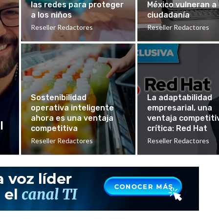
las redes para proteger
México vulneran a 
a los niños
ciudadanía
Reseller Redactores
Reseller Redactores
Sostenibilidad
La adaptabilidad
operativa inteligente
empresarial, una
ahora es una ventaja
ventaja competiti
l
competitiva
crítica: Red Hat
Reseller Redactores
Reseller Redactores