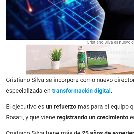
Cristiano Silva es nuevo 
Cristiano Silva se incorpora como nuevo direct
especializada en
transformación digital
.
El ejecutivo es
un refuerzo
más para el equipo q
Rosati, y que viene
registrando un crecimiento
en
Cristiano Silva tiene más de
25 años de experie