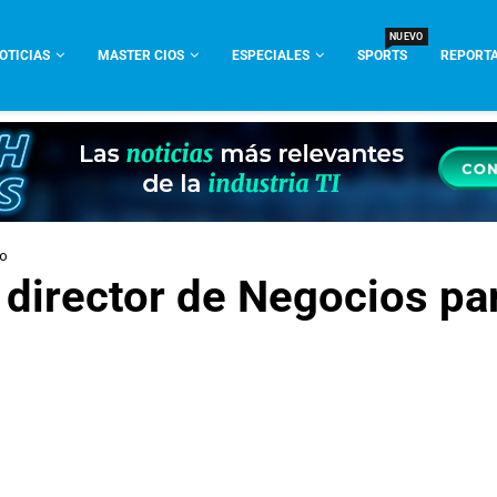
NUEVO
OTICIAS
MASTER CIOS
ESPECIALES
SPORTS
REPORTA
co
o director de Negocios p