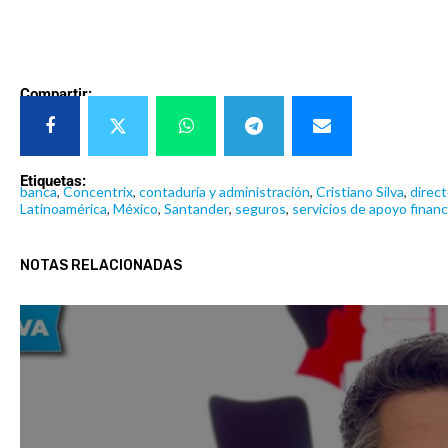
Compartir:
Etiquetas:
banca
,
Concentrix
,
contaduría y administración
,
Cristiano Silva
,
direc
Latinoamérica
,
México
,
Santander
,
seguros
,
servicios de apoyo financ
NOTAS RELACIONADAS