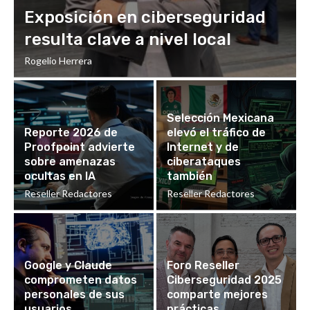
Exposición en ciberseguridad
resulta clave a nivel local
Rogelio Herrera
Selección Mexicana
Reporte 2026 de
elevó el tráfico de
Proofpoint advierte
Internet y de
sobre amenazas
ciberataques
ocultas en IA
también
Reseller Redactores
Reseller Redactores
Google y Claude
Foro Reseller
comprometen datos
Ciberseguridad 2025
personales de sus
comparte mejores
usuarios
prácticas