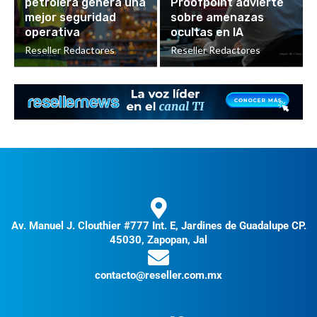
petrolera genera una
Proofpoint advierte
mejor seguridad
sobre amenazas
operativa
ocultas en IA
Reseller Redactores
Reseller Redactores
Av. Manuel J. Clouthier #777 Int. E, Jardines de Guadalupe CP.
45030, Zapopan, Jal
contacto@reseller.com.mx