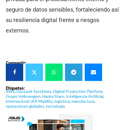
seguro de datos sensibles, fortaleciendo así
su resiliencia digital frente a riesgos
externos.
Compartir:
Etiquetas:
AWS
,
Dassault Systèmes
,
Digital Production Platform
,
Grupo Volkswagen
,
Hauke Stars
,
Inteligencia Artificial
,
internacional IAA Mobility
,
logistíca
,
manufactura
,
operaciones globales
,
tecnología