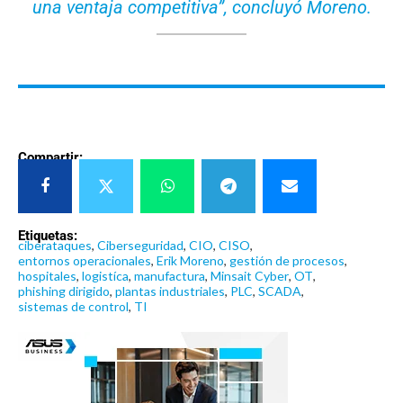
una ventaja competitiva”, concluyó Moreno.
Compartir:
Etiquetas:
ciberataques
,
Ciberseguridad
,
CIO
,
CISO
,
entornos operacionales
,
Erik Moreno
,
gestión de procesos
,
hospitales
,
logistíca
,
manufactura
,
Minsait Cyber
,
OT
,
phishing dirigido
,
plantas industriales
,
PLC
,
SCADA
,
sistemas de control
,
TI