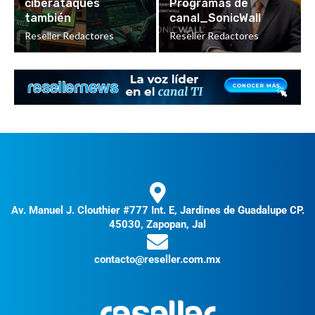
ciberataques
Programas de
también
canal_SonicWall
Reseller Redactores
Reseller Redactores
Av. Manuel J. Clouthier #777 Int. E, Jardines de Guadalupe CP.
45030, Zapopan, Jal
contacto@reseller.com.mx