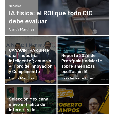
Negocios
IA física: el ROI que todo CIO
debe evaluar
Cyntia Martinez
CANACINTRA quiere
una “industria
Reporte 2026 de
inteligente”; anuncia
Proofpoint advierte
4º Foro de Innovación
sobre amenazas
y Cumplimiento
ocultas en IA
Cyntia Martinez
Reseller Redactores
Selección Mexicana
elevó el tráfico de
Internet y de