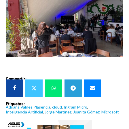
Compartir:
Etiquetas:
Adriana Valdes Plasencia
,
cloud
,
Ingram Micro
,
Inteligencia Artificial
,
Jorge Martínez
,
Juanita Gómez
,
Microsoft