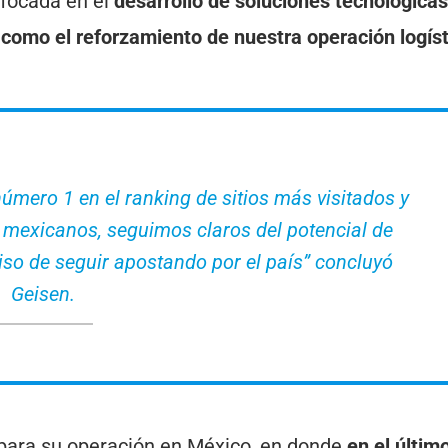
nfocada en el
desarrollo de soluciones tecnológicas
í como el reforzamiento de nuestra operación logíst
mero 1 en el ranking de sitios más visitados y
 mexicanos, seguimos claros del potencial de
so de seguir apostando por el país” concluyó
Geisen.
para su operación en México, en donde
en el últim