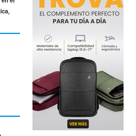
 en el
ica,
o