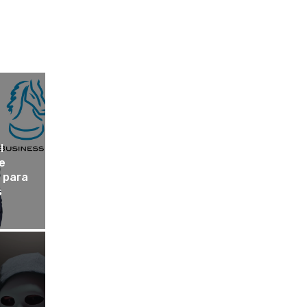
l
e
 para
s