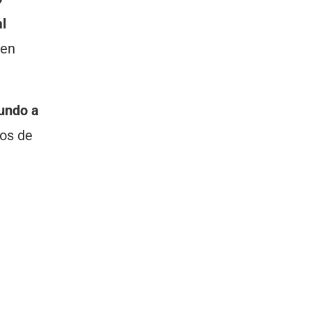
al
 en
gundo a
ros de