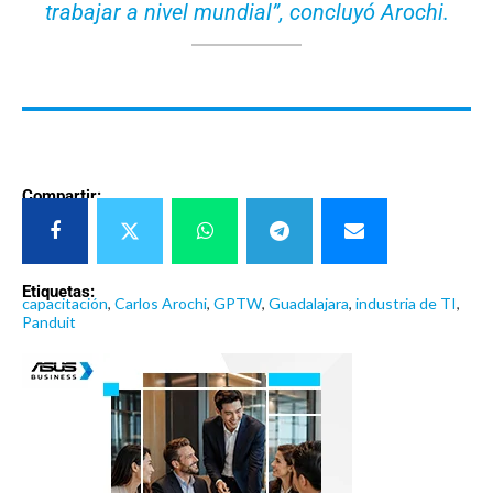
trabajar a nivel mundial
”, concluyó Arochi.
Compartir:
Etiquetas:
capacitación
,
Carlos Arochi
,
GPTW
,
Guadalajara
,
industria de TI
,
Panduit