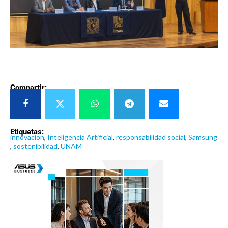
Compartir:
Etiquetas:
innovacion
,
Inteligencia Artificial
,
responsabilidad social
,
Samsung
,
sostenibilidad
,
UNAM