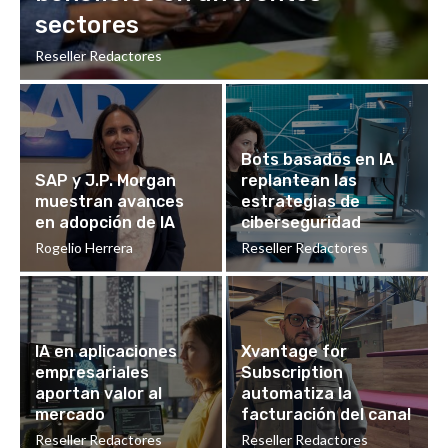
sectores
Reseller Redactores
Bots basados en IA
SAP y J.P. Morgan
replantean las
muestran avances
estrategias de
en adopción de IA
ciberseguridad
Rogelio Herrera
Reseller Redactores
IA en aplicaciones
Xvantage for
empresariales
Subscription
aportan valor al
automatiza la
mercado
facturación del canal
Reseller Redactores
Reseller Redactores